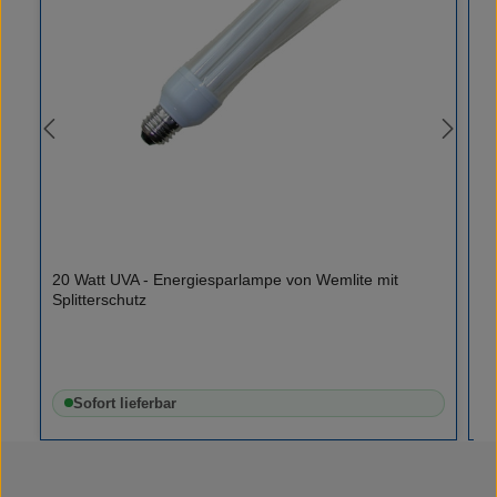
Kl
20 Watt UVA - Energiesparlampe von Wemlite mit
Ge
Splitterschutz
Kl
Ge
mi
un
In
Sofort lieferbar
Kl
op
Qu
Pa
st