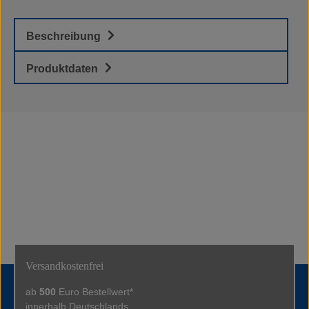
un
Vi
Au
Beschreibung
is
Si
Produktdaten
er
Versandkostenfrei
ab
500
Euro Bestellwert*
innerhalb Deutschlands