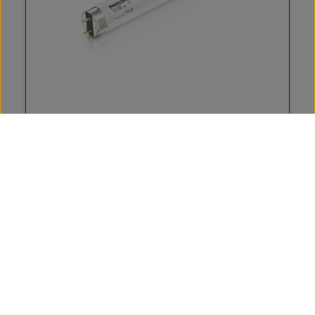
18 Watt Röhre (T8) / ohne UV-A von Phillips o. Berson
Auslaufartikel - solange Vorrat reicht