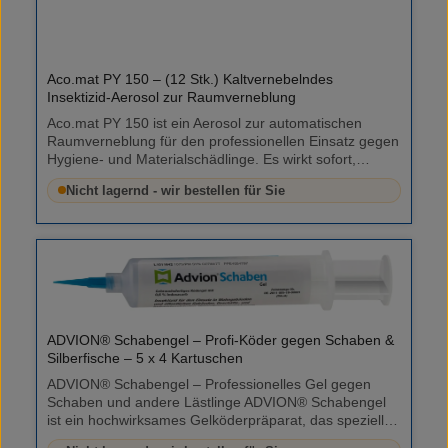
durchführen Dosierung nach Schabenart und
Befallsstärke anpassen Anwendungsbereiche
Innenräume aller Art Besonders geeignet für
Lebensmittel- und Pharmaindustrie Wirksam gegen
Deutsche, Amerikanische und Orientalische Schaben
Aco.mat PY 150 – (12 Stk.) Kaltvernebelndes
Lieferumfang 1x Maxforce® Platin Schabengel
Insektizid-Aerosol zur Raumverneblung
Kartusche Hinweis: Kartuschenpistole nicht im
Aco.mat PY 150 ist ein Aerosol zur automatischen
Lieferumfang enthalten.
Raumverneblung für den professionellen Einsatz gegen
Hygiene- und Materialschädlinge. Es wirkt sofort,
jedoch ohne Langzeiteffekt. Zielorganismen Schaben /
Nicht lagernd - wir bestellen für Sie
Kakerlaken Flöhe Käfer (z. B. Brotkäfer, Speckkäfer,
Reismehlkäfer) Silberfischchen Ameisen Fliegende
Insekten wie Fliegen, Motten, Mücken Einsatzbereiche
Innenräume in Haushalten und Gewerbe
Lebensmittelverarbeitende Betriebe Schwer
zugängliche Schädlingsverstecke Produkteigenschaften
Vernebelung per arretierbarem Sprühkopf Trockener,
feinteiliger Kaltnebel Sofortwirkung mit
Heraustreibeffekt Wirkstoffe: 9,4 g/kg Chrysanthemum
ADVION® Schabengel – Profi-Köder gegen Schaben &
cinerariaefolium (Pyrethrum 25 %) + 50,3 g/kg
Silberfische – 5 x 4 Kartuschen
Piperonylbutoxid Inhalt: 150 ml BAuA-
ADVION® Schabengel – Professionelles Gel gegen
Registriernummer: N-35248 Anwendung & Verbrauch 1
Schaben und andere Lästlinge ADVION® Schabengel
Dose für ca. 50 m³ (kriechende Insekten) bzw. 300 m³
ist ein hochwirksames Gelköderpräparat, das speziell
(fliegende Insekten) Dose in Raummitte aufstellen und
für die Bekämpfung von Schaben entwickelt wurde.
Sprühkopf arretieren Vernebelungsdauer: ca. 2 Minuten