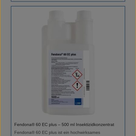
Produktinformation lesen. Lieferumfang 1 Flasche
gefangene Insekten nicht mehr entkommen können.
DOBOL® Microcyp Konzentrat à 1 L
Ein integrierter Klebestreifen auf der Unterseite sorgt
für eine sichere Platzierung an gewünschten
Einsatzstellen. Einsatzbereiche Monitoring von
Schaben (z. B. Deutsche Schabe, Orientalische
Schabe) Hygienisch sensible Bereiche wie
Gastronomie, Bäckereien, Lebensmittelproduktion
Kontrollgänge bei behördlich gefordertem HACCP-
Konzept Produkteigenschaften Blanko-Version –
geeignet für individuellen Eigendruck ab 5 Kartons
Maße Tafel: L: 126 mm, B: 62 mm, H: 38 mm Maße
Einzelteil: L: 63 mm, B: 62 mm, H: 38 mm Zweiteilig
aufteilbar (2 Fallen pro Tafel) Lockstoff mit
Bananenaroma bereits integriert Lieferumfang 150
Klebefallen-Tafeln (ergibt 300 einzelne Fallen) Hinweis:
ECOTRAP® Blanko ist ein Monitoringprodukt und nicht
zur direkten Bekämpfung von Insekten geeignet. Bei
festgestelltem Befall sind geeignete
Bekämpfungsmaßnahmen einzuleiten. Bitte beachten
Sie dazu den Beipackzettel.
Fendona® 60 EC plus – 500 ml Insektizidkonzentrat
Fendona® 60 EC plus ist ein hochwirksames