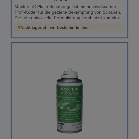
Maxforce® Platin Schabengel ist ein hochwirksamer
Profi-Köder für die gezielte Bekämpfung von Schaben.
Die neu entwickelte Formulierung kombiniert komplexe
Kohlenhydrate, Pflanzenfette und spezielle Lockstoffe,
Nicht lagernd - wir bestellen für Sie
wodurch der Gelköder schnell angenommen und
zuverlässig aufgenommen wird. Eigenschaften
Wirkstoffgehalt: 10 mg/g Clothianidin Neue Rezeptur
aus komplexen Kohlenhydraten & Pflanzenfetten –
robust & attraktiv Patentierte Köderkapseln sorgen für
schnelle Aufnahme Trocknet nach Ausbringung, bleibt
aber lange schmackhaft Wirksam gegen alle Schaben-
Arten (Deutsche, Amerikanische, Orientalische) Erfasst
auch köderscheue Schabenstämme Wirkung auf alle
Entwicklungsstadien: Nymphen & Adulte Schnelle
Erfolge: 50% Befallsreduktion nach nur 3 Tagen
Langanhaltend: volle Wirksamkeit bis zu 12 Monate
Domino Effekt® für nachhaltige Populationskontrolle
Diskrete Anwendung: weiße, nicht fleckende Gelpunkte
Frei von allergieauslösenden Inhaltsstoffen – auch in
sensiblen Bereichen einsetzbar Anwendung Mit
Kartuschenpistole (z. B. Bait Gun®) ausbringen
Köderpunkte direkt in Ritzen, Fugen und
Schabenverstecke setzen Keine zusätzlichen
Sprayanwendungen im behandelten Bereich