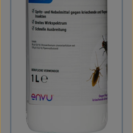
Einfach und präzise auszubringen Wirkt innerhalb der
gesamten Population durch verzögerte Wirkstoffabgabe
Geeignet für die Anwendung im Innenbereich
Verpackungseinheit: Karton mit 5 x 4 Kartuschen
Verkaufseinheit: Stück Gewicht: 0,03 kg Wirkstoff
Indoxacarb 12,8 g/kg