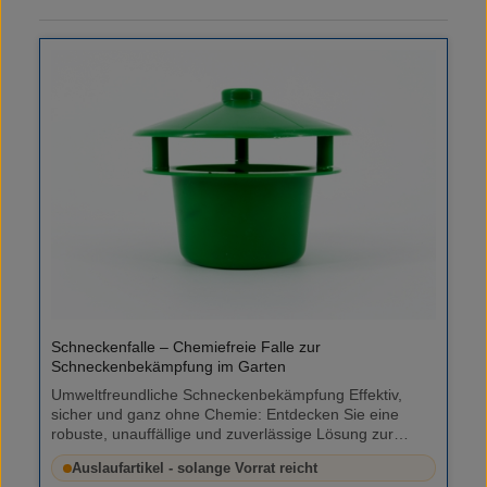
Schneckenfalle – Chemiefreie Falle zur
Schneckenbekämpfung im Garten
Umweltfreundliche Schneckenbekämpfung Effektiv,
sicher und ganz ohne Chemie: Entdecken Sie eine
robuste, unauffällige und zuverlässige Lösung zur
Schneckenbekämpfung. Unsere Schneckenfalle bietet
Auslaufartikel - solange Vorrat reicht
Ihnen eine effektive Methode, die lästigen Schnecken in