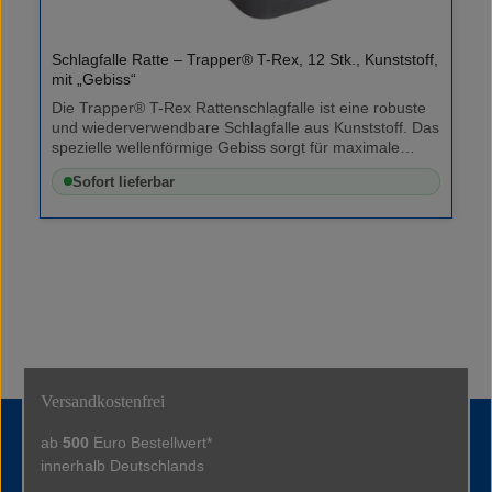
Schlagfalle Ratte – Trapper® T-Rex, 12 Stk., Kunststoff,
mit „Gebiss“
Die Trapper® T-Rex Rattenschlagfalle ist eine robuste
und wiederverwendbare Schlagfalle aus Kunststoff. Das
spezielle wellenförmige Gebiss sorgt für maximale
Schlagkraft und einen sicheren Fang. Dank der glatten
Sofort lieferbar
Oberflächen ist die Falle leicht zu reinigen und sofort
wieder einsatzbereit. Der integrierte
Aufspannmechanismus ermöglicht eine einfache und
sichere Handhabung im professionellen Einsatz.
Eigenschaften Robustes Kunststoffgehäuse – langlebig
und wiederverwendbar Wellenförmiges Gebiss-Design
– für sicheren Fang mit hoher Schlagkraft Leicht zu
reinigen – schnelle Wiederverwendung möglich
Einfache Handhabung – sicherer
Aufspannmechanismus Anwendung Falle über den
Aufspannmechanismus spannen Mit geeignetem
Versandkostenfrei
Lockstoff bestücken (nicht enthalten) In Laufwegen
oder Köderstationen platzieren Anwendungsorte
ab
500
Euro Bestellwert*
Innenbereiche: Kellerräume, Lagerflächen,
Produktionsbereiche Außenbereiche: Gebäudeumfeld,
innerhalb Deutschlands
Container, Müllplätze Lieferumfang Trapper® T-Rex