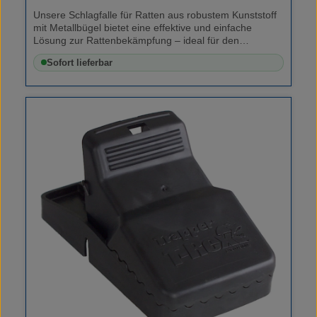
Unsere Schlagfalle für Ratten aus robustem Kunststoff
mit Metallbügel bietet eine effektive und einfache
Lösung zur Rattenbekämpfung – ideal für den
Hausgebrauch und professionelle Anwendungen.
Sofort lieferbar
Effektiv und benutzerfreundlich Klickmechanismus:
Aktivierung und Auslösung mit nur einem Handgriff
Köderschale mit Vertiefung: Schutz vor Köderdiebstahl
Wiederverwendbar: Nach Fang einfach zu reinigen und
erneut einsetzbar Hygienisch: Kein direkter Kontakt mit
dem Tier – sicher zu entsorgen Lieferumfang 1 ×
Schlagfalle für Ratten (Kunststoff mit Metallbügel,
Farbe: schwarz)