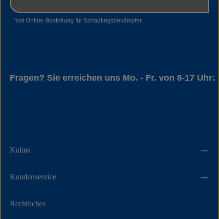
Rattenschlagfalle, 1 × VPE (12 Stück) Hinweis:
Lockstoff und Köderstation sind nicht im Lieferumfang
*bei Online-Bestellung für Schädlingsbekämpfer
enthalten und separat zu bestellen.
Fragen? Sie erreichen uns Mo. - Fr. von 8-17 Uhr:
05534 94014
Kulms
Kundenservice
Rechtliches